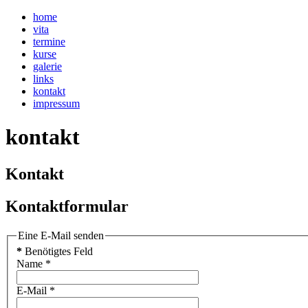
home
vita
termine
kurse
galerie
links
kontakt
impressum
kontakt
Kontakt
Kontaktformular
Eine E-Mail senden
*
Benötigtes Feld
Name
*
E-Mail
*